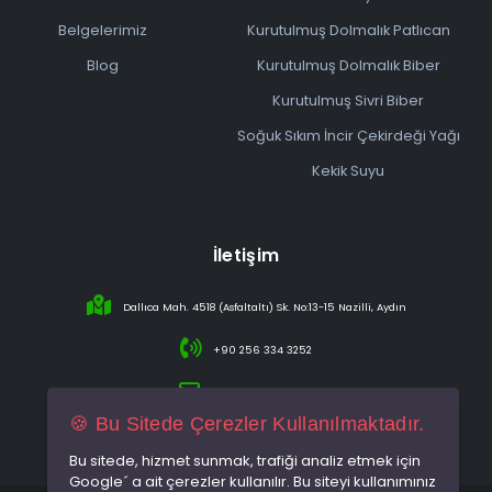
Belgelerimiz
Kurutulmuş Dolmalık Patlıcan
Blog
Kurutulmuş Dolmalık Biber
Kurutulmuş Sivri Biber
Soğuk Sıkım İncir Çekirdeği Yağı
Kekik Suyu
İletişim
Dallıca Mah. 4518 (Asfaltaltı) Sk. No:13-15 Nazilli, Aydın
+90 256 334 3252
info@sareincir.com
🍪 Bu Sitede Çerezler Kullanılmaktadır.
Bu sitede, hizmet sunmak, trafiği analiz etmek için
Google´ a ait çerezler kullanılır. Bu siteyi kullanımınız