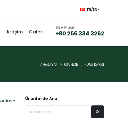
TR/EN
Bize Ulaşın
İletişim
Galeri
+90 256 334 3252
ANASAYFA
ÜRÜNLER
KURU KAYISI
Ürünlerde Ara
umber