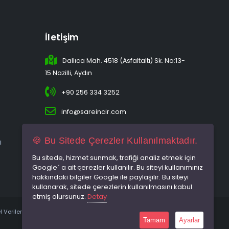
İletişim
Dallıca Mah. 4518 (Asfaltaltı) Sk. No:13-
15 Nazilli, Aydın
+90 256 334 3252
info@sareincir.com
🍪 Bu Sitede Çerezler Kullanılmaktadır.
ı
Bu sitede, hizmet sunmak, trafiği analiz etmek için
Google´ a ait çerezler kullanılır. Bu siteyi kullanımınız
hakkındaki bilgiler Google ile paylaşılır. Bu siteyi
kullanarak, sitede çerezlerin kullanılmasını kabul
etmiş olursunuz.
Detay
l Verilerin Korunması
Gizlilik İlkeleri
Kullanım Koşulları
Tamam
Ayarlar